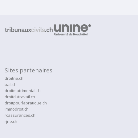
Sites partenaires
droitne.ch
bail.ch
droitmatrimonial.ch
droitdutravail.ch
droitpourlapratique.ch
immodroit.ch
rcassurances.ch
rjne.ch