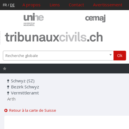
A propos
Liens
Contact
Avertissement
FR
/
DE
tribunaux
civils
.ch
Ok
Recherche globale
Schwyz (SZ)
Bezirk Schwyz
Vermittleramt
Arth
Retour à la carte de Suisse