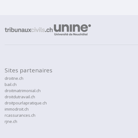
Sites partenaires
droitne.ch
bail.ch
droitmatrimonial.ch
droitdutravail.ch
droitpourlapratique.ch
immodroit.ch
rcassurances.ch
rjne.ch