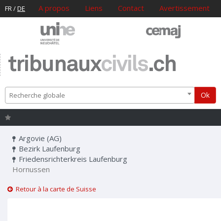
A propos
Liens
Contact
Avertissement
FR
/
DE
tribunaux
civils
.ch
Ok
Recherche globale
Argovie (AG)
Bezirk Laufenburg
Friedensrichterkreis Laufenburg
Hornussen
Retour à la carte de Suisse