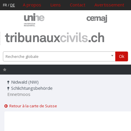
A propos
Liens
Contact
Avertissement
FR
/
DE
tribunaux
civils
.ch
Ok
Recherche globale
Nidwald (NW)
Schlichtungsbehörde
Ennetmoos
Retour à la carte de Suisse