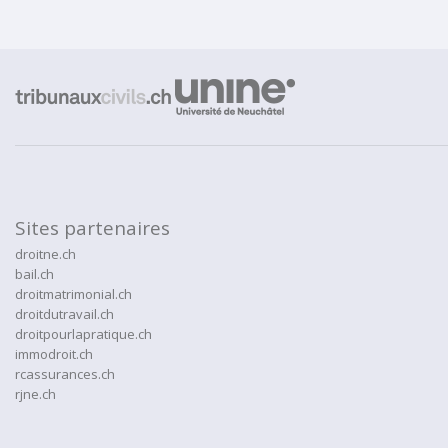
Sites partenaires
droitne.ch
bail.ch
droitmatrimonial.ch
droitdutravail.ch
droitpourlapratique.ch
immodroit.ch
rcassurances.ch
rjne.ch