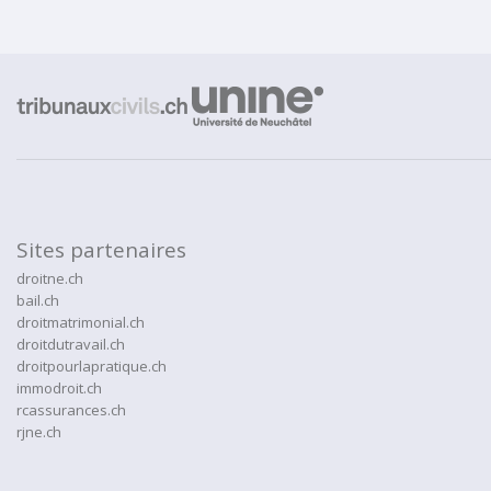
Sites partenaires
droitne.ch
bail.ch
droitmatrimonial.ch
droitdutravail.ch
droitpourlapratique.ch
immodroit.ch
rcassurances.ch
rjne.ch