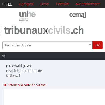
A propos
Liens
Contact
Avertissement
FR
/
DE
tribunaux
civils
.ch
Ok
Recherche globale
Nidwald (NW)
Schlichtungsbehörde
Dallenwil
Retour à la carte de Suisse