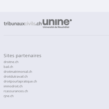
Sites partenaires
droitne.ch
bail.ch
droitmatrimonial.ch
droitdutravail.ch
droitpourlapratique.ch
immodroit.ch
rcassurances.ch
rjne.ch