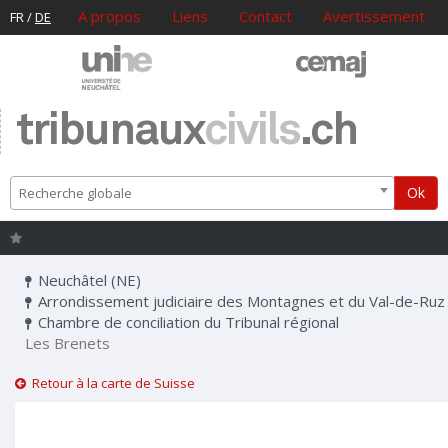
A propos
Liens
Contact
Avertissement
FR
/
DE
tribunaux
civils
.ch
Ok
Recherche globale
Neuchâtel (NE)
Arrondissement judiciaire des Montagnes et du Val-de-Ruz
Chambre de conciliation du Tribunal régional
Les Brenets
Retour à la carte de Suisse