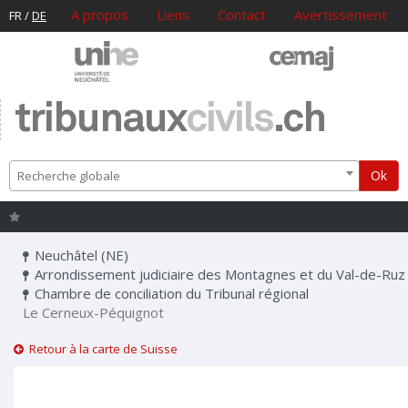
A propos
Liens
Contact
Avertissement
FR
/
DE
tribunaux
civils
.ch
Ok
Recherche globale
Neuchâtel (NE)
Arrondissement judiciaire des Montagnes et du Val-de-Ruz
Chambre de conciliation du Tribunal régional
Le Cerneux-Péquignot
Retour à la carte de Suisse