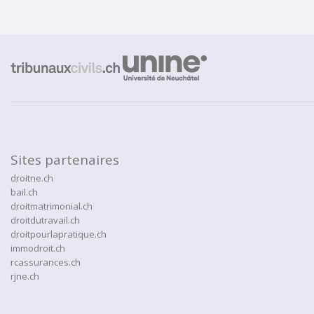
Sites partenaires
droitne.ch
bail.ch
droitmatrimonial.ch
droitdutravail.ch
droitpourlapratique.ch
immodroit.ch
rcassurances.ch
rjne.ch