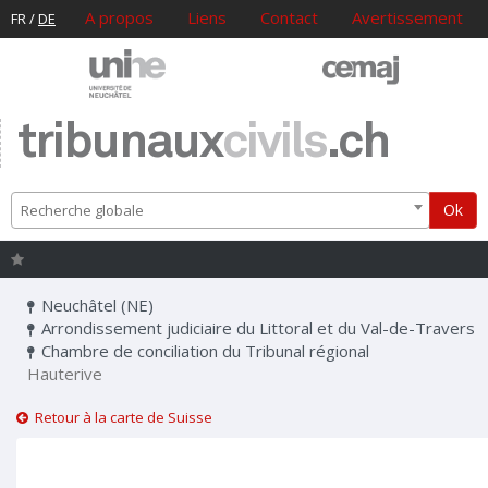
A propos
Liens
Contact
Avertissement
FR
/
DE
tribunaux
civils
.ch
Ok
Recherche globale
Neuchâtel (NE)
Arrondissement judiciaire du Littoral et du Val-de-Travers
Chambre de conciliation du Tribunal régional
Hauterive
Retour à la carte de Suisse