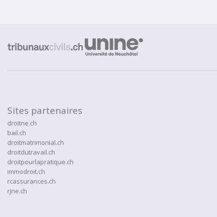
Sites partenaires
droitne.ch
bail.ch
droitmatrimonial.ch
droitdutravail.ch
droitpourlapratique.ch
immodroit.ch
rcassurances.ch
rjne.ch