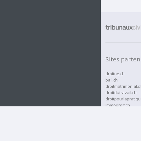
Sites parten
droitne.ch
bail.ch
droitmatrimonial.c
droitdutravail.ch
droitpourlapratiqu
immodroit.ch
rcassurances.ch
rjne.ch