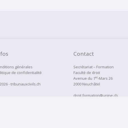
nfos
Contact
nditions générales
Secrétariat – Formation
litique de confidentialité
Faculté de droit
er
Avenue du 1
-Mars 26
2026 - tribunauxcivils.ch
2000 Neuchâtel
droit.formation@unine.ch
Tél:
032 718 12 22
administration