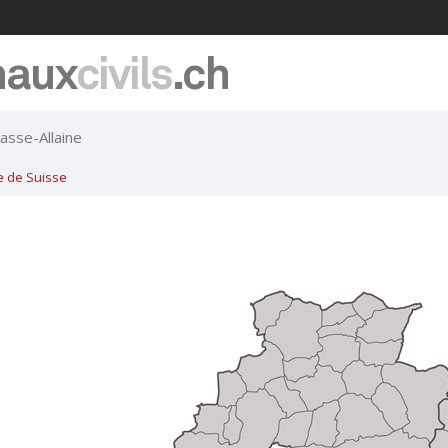
naux
civils
.ch
asse-Allaine
e de Suisse