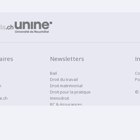
aires
Newsletters
I
Bail
Co
Droit du travail
Po
h
Droit matrimonial
Droit pour la pratique
© 
e.ch
Immodroit
RC & Assurances
Droitne