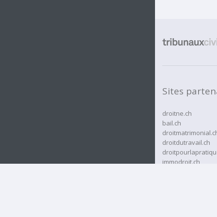
Sites parten
droitne.ch
bail.ch
droitmatrimonial.c
droitdutravail.ch
droitpourlapratiqu
immodroit.ch
rcassurances.ch
rjne.ch