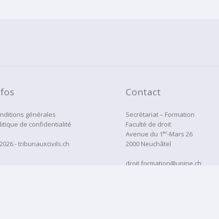
nfos
Contact
nditions générales
Secrétariat – Formation
litique de confidentialité
Faculté de droit
er
Avenue du 1
-Mars 26
2026 - tribunauxcivils.ch
2000 Neuchâtel
droit.formation@unine.ch
Tél:
032 718 12 22
administration