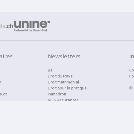
aires
Newsletters
I
Bail
Co
Droit du travail
Po
h
Droit matrimonial
Droit pour la pratique
© 
e.ch
Immodroit
RC & Assurances
Droitne