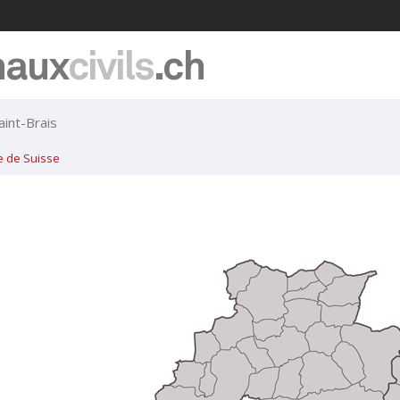
naux
civils
.ch
aint-Brais
e de Suisse