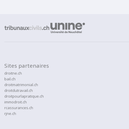
Sites partenaires
droitne.ch
bail.ch
droitmatrimonial.ch
droitdutravail.ch
droitpourlapratique.ch
immodroit.ch
rcassurances.ch
rjne.ch