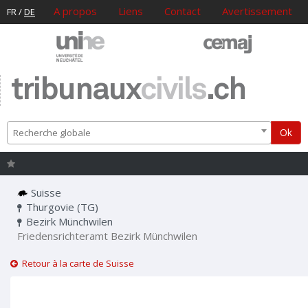
A propos
Liens
Contact
Avertissement
FR
/
DE
tribunaux
civils
.ch
Ok
Recherche globale
Suisse
Thurgovie (TG)
Bezirk Münchwilen
Friedensrichteramt Bezirk Münchwilen
Retour à la carte de Suisse